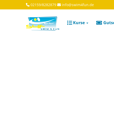
02159/8282879
info@swim4fun.de
Kurse
Guts