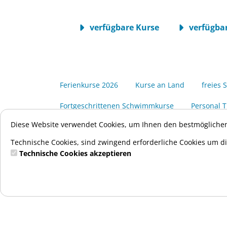
verfügbare Kurse
verfügbar
Ferienkurse 2026
Kurse an Land
freies
Fortgeschrittenen Schwimmkurse
Personal T
Kurs
ID
Trainer
Diese Website verwendet Cookies, um Ihnen den bestmöglichen
Technische Cookies, sind zwingend erforderliche Cookies um di
alle
Technische Cookies akzeptieren
Leider bieten wir für diesen Kurs zur Zeit keine T
Einträge gesamt:
0