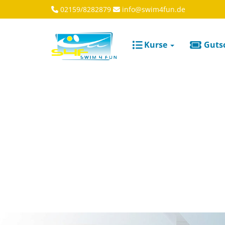
02159/8282879
info@swim4fun.de
Kurse
Guts