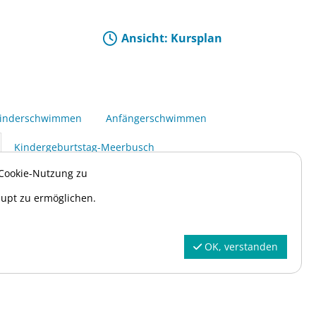
Ansicht: Kursplan
kinderschwimmen
Anfängerschwimmen
Kindergeburtstag-Meerbusch
Filiale
Preis
Buchungsoption
 Cookie-Nutzung zu
aupt zu ermöglichen.
Suchen
alle
OK, verstanden
1