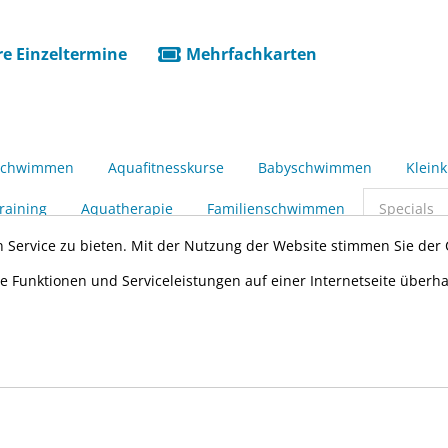
e Einzeltermine
Mehrfachkarten
 Schwimmen
Aquafitnesskurse
Babyschwimmen
Klein
raining
Aquatherapie
Familienschwimmen
Specials
Termine ab
Anz. Termine
Uhrzeit
Wochentag
 Service zu bieten. Mit der Nutzung der Website stimmen Sie der
e Funktionen und Serviceleistungen auf einer Internetseite überh
ermine an.