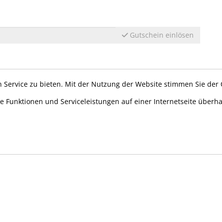
Gutschein einlösen
 Service zu bieten. Mit der Nutzung der Website stimmen Sie der
e Funktionen und Serviceleistungen auf einer Internetseite überh
ÖFFNUNGSZEITEN
Montag: 8:30 - 19:30 Uhr
Dienstag: 8:30 - 20:30 Uhr
Mittwoch: 8:30 - 19:30 Uhr
Donnerstag: 8:30 Uhr - 21:00 Uhr
Freitag: 8:30 - 19:30 Uhr
Samstag: 8:30 - 19:30 Uhr
Sonntag: 8:30 - 20:00 Uhr