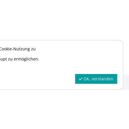
 Cookie-Nutzung zu
aupt zu ermöglichen.
BÜROZEITEN
Mo. - Fr.
OK, verstanden
08:30 - 14:30 Uhr
Telefon
02159/8282879
E-Mail
info@swim4fun.de