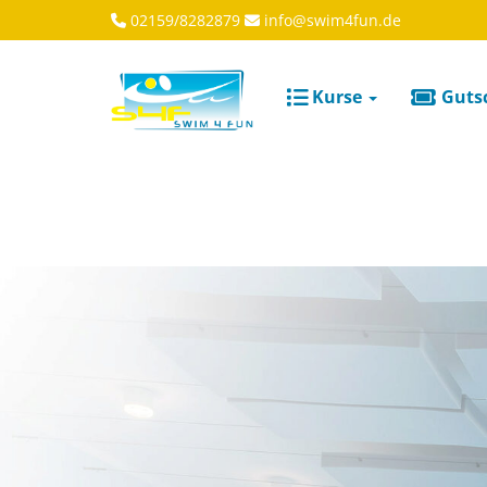
02159/8282879
info@swim4fun.de
Kurse
Guts