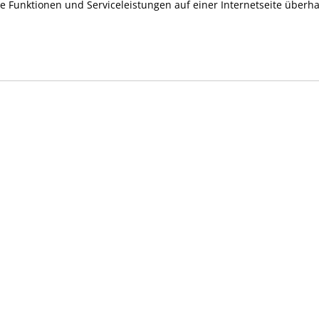
e Funktionen und Serviceleistungen auf einer Internetseite überh
2026 -
10
20:30
Dienstag
SW
.2026
9 Rest-Termine
G
buchbar
2026 -
10
20:30
Dienstag
SW
.2026
G
2026 -
10
20:30
Dienstag
SW
.2027
G
2027 -
10
20:30
Dienstag
SW
.2027
G
2027 -
10
20:30
Dienstag
SW
.2027
G
2027 -
10
20:30
Dienstag
SW
.2027
G