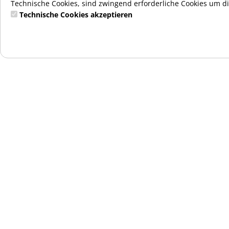
Technische Cookies, sind zwingend erforderliche Cookies um di
Technische Cookies akzeptieren
40513
04.08.
06.10
42088
13.10.
15.12
44908
22.12.
23.02
46066
02.03.
04.05
46946
11.05.
13.07
49259
20.07.
21.09