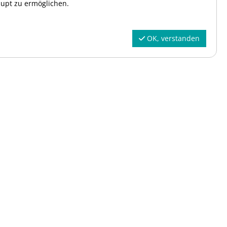
aupt zu ermöglichen.
Suchen
alle
OK, verstanden
IM4FUN
144,00 €
verbindlich Buchen
mbH
IM4FUN
160,00 €
auf die Warteliste ...
mbH
IM4FUN
160,00 €
auf die Warteliste ...
mbH
IM4FUN
160,00 €
auf die Warteliste ...
mbH
IM4FUN
160,00 €
auf die Warteliste ...
mbH
IM4FUN
160,00 €
auf die Warteliste ...
mbH