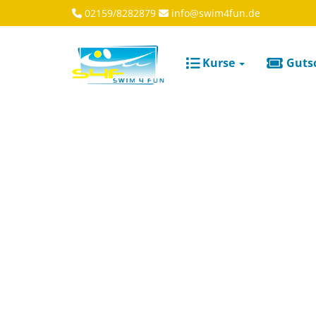
02159/8282879
info@swim4fun.de
Kurse
Guts