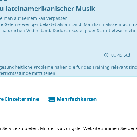
zu lateinamerikanischer Musik
lte man auf keinem Fall verpassen!
 Gelenke weniger belastet als an Land. Man kann also einfach mal
 natürlichen Widerstand. Dadurch kostet jeder Schritt etwas mehr
e
00:45 Std.
gesundheitliche Probleme haben die für das Training relevant sind
errichtsstunde mitzuteilen.
e Einzeltermine
Mehrfachkarten
 Service zu bieten. Mit der Nutzung der Website stimmen Sie der
ine ab
Anz. Termine
Uhrzeit
Wochentag
Fi