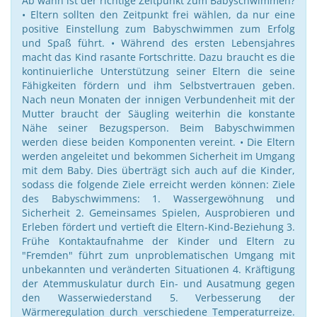
Ab wann ist der richtige Zeitpunkt zum Babyschwimmen?
• Eltern sollten den Zeitpunkt frei wählen, da nur eine
positive Einstellung zum Babyschwimmen zum Erfolg
und Spaß führt. • Während des ersten Lebensjahres
macht das Kind rasante Fortschritte. Dazu braucht es die
kontinuierliche Unterstützung seiner Eltern die seine
Fähigkeiten fördern und ihm Selbstvertrauen geben.
Nach neun Monaten der innigen Verbundenheit mit der
Mutter braucht der Säugling weiterhin die konstante
Nähe seiner Bezugsperson. Beim Babyschwimmen
werden diese beiden Komponenten vereint. • Die Eltern
werden angeleitet und bekommen Sicherheit im Umgang
mit dem Baby. Dies überträgt sich auch auf die Kinder,
sodass die folgende Ziele erreicht werden können: Ziele
des Babyschwimmens: 1. Wassergewöhnung und
Sicherheit 2. Gemeinsames Spielen, Ausprobieren und
Erleben fördert und vertieft die Eltern-Kind-Beziehung 3.
Frühe Kontaktaufnahme der Kinder und Eltern zu
"Fremden" führt zum unproblematischen Umgang mit
unbekannten und veränderten Situationen 4. Kräftigung
der Atemmuskulatur durch Ein- und Ausatmung gegen
den Wasserwiederstand 5. Verbesserung der
Wärmeregulation durch verschiedene Temperaturreize.