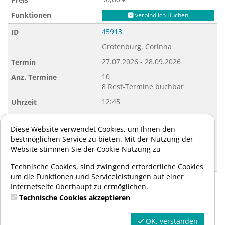
verbindlich Buchen
45913
Grotenburg, Corinna
27.07.2026 - 28.09.2026
10
8 Rest-Termine buchbar
12:45
Montag
Diese Website verwendet Cookies, um Ihnen den
SWIM4FUN GmbH
bestmöglichen Service zu bieten. Mit der Nutzung der
144,00 €
Website stimmen Sie der Cookie-Nutzung zu
verbindlich Buchen
Technische Cookies, sind zwingend erforderliche Cookies
um die Funktionen und Serviceleistungen auf einer
39919
Internetseite überhaupt zu ermöglichen.
Alexandra Liberti
Technische Cookies akzeptieren
18.08.2026 - 20.10.2026
OK, verstanden
10