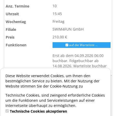
10
15:45
Freitag
SWIM4FUN GmbH
210,00 €
auf die Warteliste ...
Erst ab dem 04.09.2026 06:00
buchbar. Folgebuchbar ab
14.08.2026. Warteliste buchbar
ab 28.08.2026.
Diese Website verwendet Cookies, um Ihnen den
41686
bestmöglichen Service zu bieten. Mit der Nutzung der
Website stimmen Sie der Cookie-Nutzung zu
Gohr-Bombis, Gudrun, Visé,
Ariane
Technische Cookies, sind zwingend erforderliche Cookies
17.09.2026 - 03.12.2026
um die Funktionen und Serviceleistungen auf einer
Internetseite überhaupt zu ermöglichen.
10
Technische Cookies akzeptieren
16:30