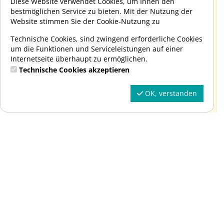
Diese Website verwendet Cookies, um Ihnen den
bestmöglichen Service zu bieten. Mit der Nutzung der
Website stimmen Sie der Cookie-Nutzung zu
100,00 €
Technische Cookies, sind zwingend erforderliche Cookies
10 Termine
01:00 Std.
um die Funktionen und Serviceleistungen auf einer
2 Mon. bis 1 J. u. 1 Mon.
Internetseite überhaupt zu ermöglichen.
Bitte auf die Altersangaben in den jeweiligen
Gruppen achten.
Technische Cookies akzeptieren
Alle Teilnehmer der Baby Kurse an Land erhalten
auf Wunsch einen Buchungscode fürs
OK, verstanden
Babyschwimmen und haben somit dort einen Platz
sicher. Meldet euch dafür gerne am Empfang.
Navigat