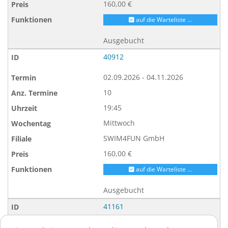
160,00 €
auf die Warteliste ...
Ausgebucht
40912
02.09.2026 - 04.11.2026
10
19:45
Mittwoch
SWIM4FUN GmbH
160,00 €
auf die Warteliste ...
Ausgebucht
41161
03.09.2026 - 05.11.2026