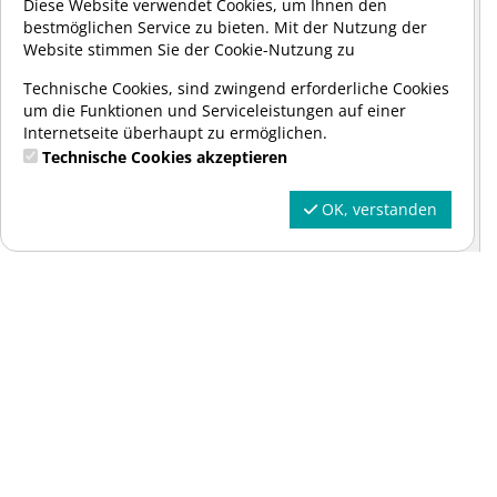
Diese Website verwendet Cookies, um Ihnen den
bestmöglichen Service zu bieten. Mit der Nutzung der
10
Website stimmen Sie der Cookie-Nutzung zu
09:00
Technische Cookies, sind zwingend erforderliche Cookies
Donnerstag
um die Funktionen und Serviceleistungen auf einer
SWIM4FUN GmbH
Internetseite überhaupt zu ermöglichen.
Technische Cookies akzeptieren
160,00 €
auf die Warteliste ...
OK, verstanden
Ausgebucht
41164
09.09.2026 - 11.11.2026
10
09:00
Mittwoch
SWIM4FUN GmbH
160,00 €