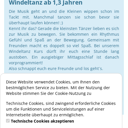
Windeltanz ab 1,3 Jahren
Die Musik geht an und die Kleinen wippen schon im
Tackt mit. Manchmal tanzen sie schon bevor sie
überhaupt laufen können! ;)
Kennt ihr das? Gerade die kleinsten Tänzer lieben es sich
zur Musik zu bewegen. Sie bekommen ein Rhythmus
Gefühl und Spaß an der Bewegung. Gemeinsam mit
Freunden macht es doppelt so viel Spaß. Bei unserem
Windeltanz Kurs dürft ihr euch eine Stunde lang
austoben. Ein ausgiebiger Mittagsschlaf ist danach
vorprogrammiert!
Also schnappt euch eure Freunde und los geht´s.
Diese Website verwendet Cookies, um Ihnen den
bestmöglichen Service zu bieten. Mit der Nutzung der
Website stimmen Sie der Cookie-Nutzung zu
60,00 €
6 Termine
01:00 Std.
Technische Cookies, sind zwingend erforderliche Cookies
1 J. u. 3 Mon. bis 2 J. u. 5 Mon.
um die Funktionen und Serviceleistungen auf einer
Bitte Stoppersocken mit bringen.
Internetseite überhaupt zu ermöglichen.
Technische Cookies akzeptieren