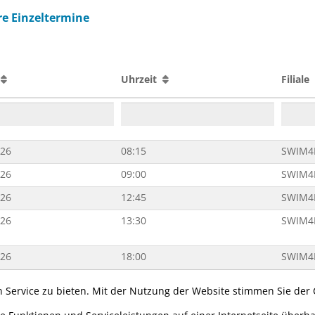
e Einzeltermine
n
Uhrzeit
Filiale
026
08:15
SWIM4
026
09:00
SWIM4
026
12:45
SWIM4
026
13:30
SWIM4
026
18:00
SWIM4
 Service zu bieten. Mit der Nutzung der Website stimmen Sie der
026
19:45
SWIM4