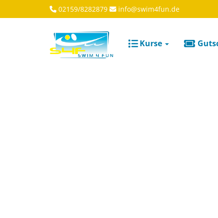
02159/8282879
info@swim4fun.de
Kurse
Guts