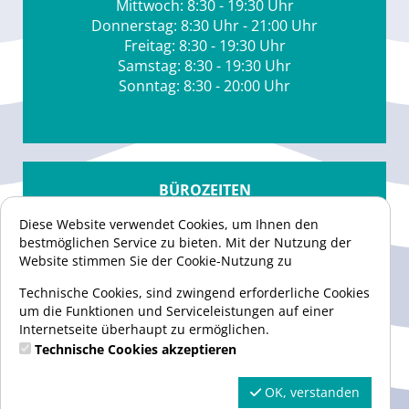
Mittwoch: 8:30 - 19:30 Uhr
Donnerstag: 8:30 Uhr - 21:00 Uhr
Freitag: 8:30 - 19:30 Uhr
Samstag: 8:30 - 19:30 Uhr
Sonntag: 8:30 - 20:00 Uhr
BÜROZEITEN
Mo. - Fr.
Diese Website verwendet Cookies, um Ihnen den
08:30 - 14:30 Uhr
bestmöglichen Service zu bieten. Mit der Nutzung der
Website stimmen Sie der Cookie-Nutzung zu
Telefon
02159/8282879
Technische Cookies, sind zwingend erforderliche Cookies
um die Funktionen und Serviceleistungen auf einer
E-Mail
Internetseite überhaupt zu ermöglichen.
info@swim4fun.de
Technische Cookies akzeptieren
OK, verstanden