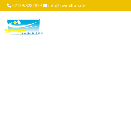
02159/8282879
info@swim4fun.de