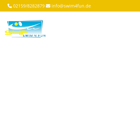
02159/8282879
info@swim4fun.de