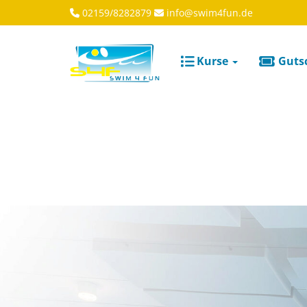
02159/8282879
info@swim4fun.de
Kurse
Guts