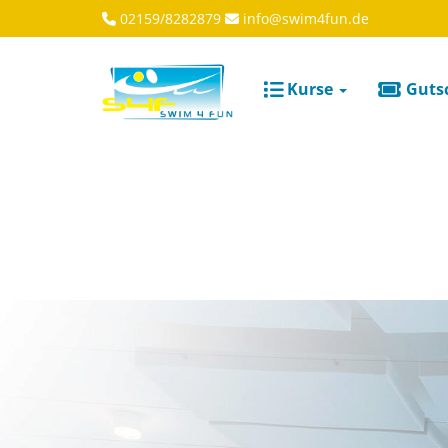
02159/8282879
info@swim4fun.de
Kurse
Guts