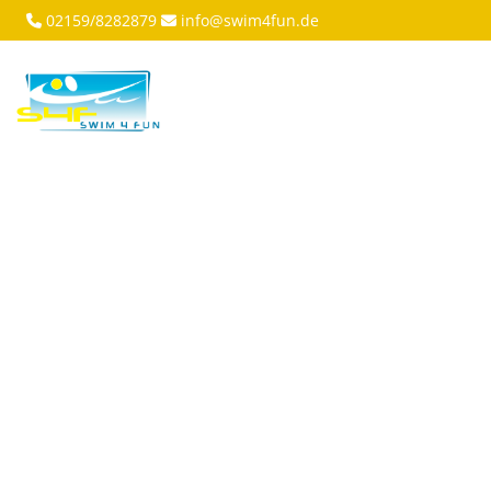
02159/8282879
info@swim4fun.de